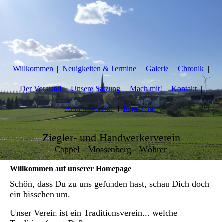
Willkommen
Neuigkeiten & Termine
Galerie
Chronik
Der Vorstand
Unsere Satzung
Mach mit!
Kontakt
Andere Vereine
Impressum
Ziegler- und Handwerkerverein
Cappel - Mossenberg - Wöhren
Willkommen auf unserer Homepage
Schön, dass Du zu uns gefunden hast, schau Dich doch
ein bisschen um.
Unser Verein ist ein Traditionsverein... welche